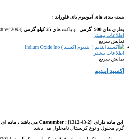
بسته بندی های آمونیوم بای فلوراید :
بطری های
500 گرمی
و پاکت های
25 کیلو گرمی
[caption id="attachment_4739" align="aligncenter" width="2093"]
اطلاعات بیشتر
نمایش سریع
اطلاعات بیشتر
نمایش سریع
اکسید ایندیم
این ماده دارای Casnumber : [1312-43-2] می باشد ، ماده ای زرد رنگ ، حاصل اکسیداسیون فلز ایندیم می باشد .
گرم محلول و نوع کریستال نامحلول می باشد .
لازم به ذکر است ماده فوق در کمپانی مرک آلمان با Art : 12201 بفروش می رسد.