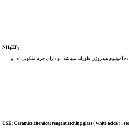
NH
HF
4
2
این ماده از واکنش آمونیاک و اسید فلوئریدریک به دست می آید و دارای کریستال های سفید رنگ و برفی شکل میباشدنام دیگر این ماده آمونیوم هیدروژن فلوراید میباشد و دارای جرم ملکولی 57 و
USE: Ceramics,chemical reagent,etching glass ( white acide ) , ste