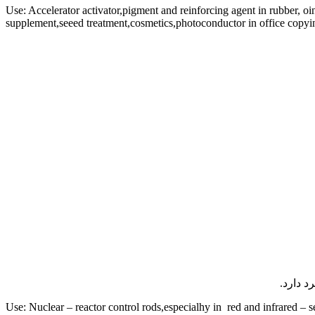
Use: Accelerator activator,pigment and reinforcing agent in rubber, oin
supplement,seeed treatment,cosmetics,photoconductor in office copying
د دارد.
Use: Nuclear – reactor control rods,especialhy in red and infrared – 