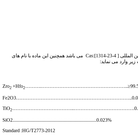
ماده ی سفید رنگ که تا حدودی سمی می باشد ، نامحلول در آب و محلول در اسیدهای معدنی 270 درجه سانتیگراد ذوب می گردد کد بین المللی Cas:[1314-23-4 ] می باشد همچنین این ماده با نام های
ر وارد می نماید:
Zro
+Hfo
……….……………………………………………..≥99.5
2
2
Fe2O3……………………………………………………………..0.00
TiO
………………………………..……………………………….0.0
2
SiO2....................................................................0.023%
Standard :HG/T2773-2012